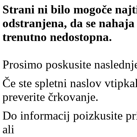
Strani ni bilo mogoče najt
odstranjena, da se nahaja
trenutno nedostopna.
Prosimo poskusite naslednj
Če ste spletni naslov vtipkal
preverite črkovanje.
Do informacij poizkusite pr
ali