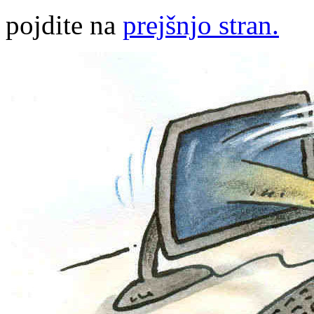
pojdite na
prejšnjo stran.