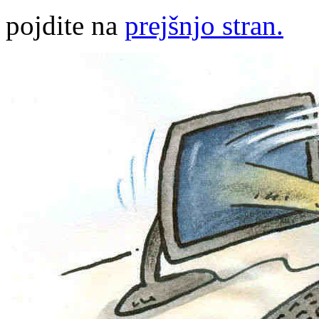
pojdite na
prejšnjo stran.