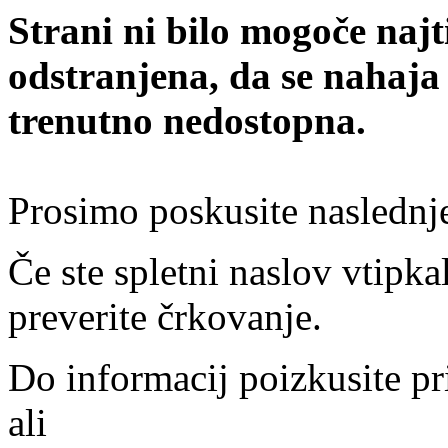
Strani ni bilo mogoče najt
odstranjena, da se nahaja
trenutno nedostopna.
Prosimo poskusite naslednj
Če ste spletni naslov vtipkal
preverite črkovanje.
Do informacij poizkusite pr
ali