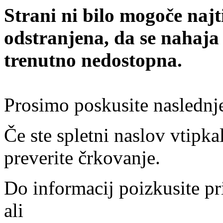
Strani ni bilo mogoče najt
odstranjena, da se nahaja
trenutno nedostopna.
Prosimo poskusite naslednj
Če ste spletni naslov vtipkal
preverite črkovanje.
Do informacij poizkusite pr
ali