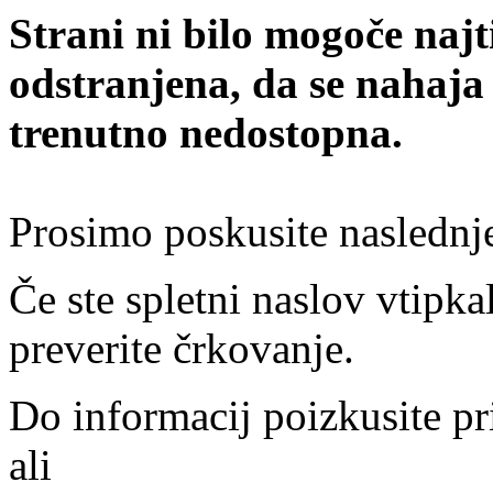
Strani ni bilo mogoče najt
odstranjena, da se nahaja
trenutno nedostopna.
Prosimo poskusite naslednj
Če ste spletni naslov vtipkal
preverite črkovanje.
Do informacij poizkusite pr
ali