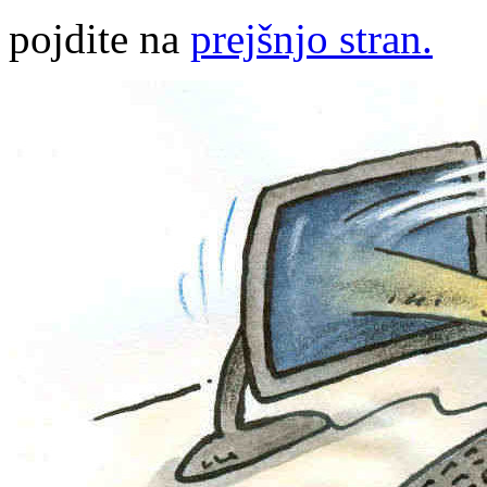
pojdite na
prejšnjo stran.