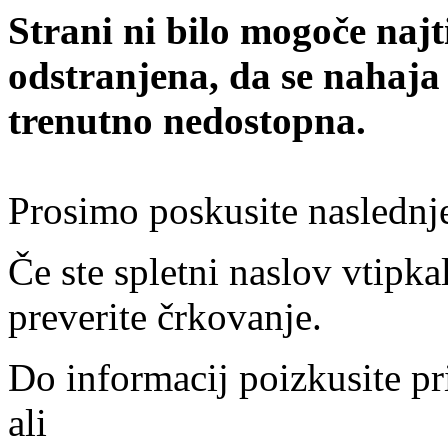
Strani ni bilo mogoče najt
odstranjena, da se nahaja
trenutno nedostopna.
Prosimo poskusite naslednj
Če ste spletni naslov vtipkal
preverite črkovanje.
Do informacij poizkusite pr
ali