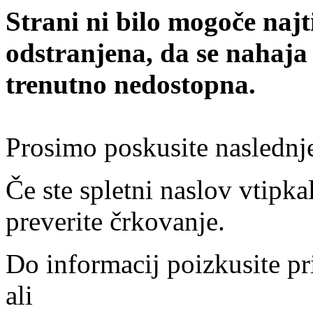
Strani ni bilo mogoče najt
odstranjena, da se nahaja
trenutno nedostopna.
Prosimo poskusite naslednj
Če ste spletni naslov vtipkal
preverite črkovanje.
Do informacij poizkusite pr
ali