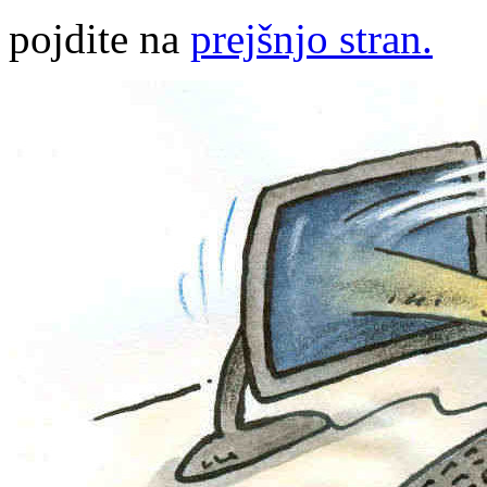
pojdite na
prejšnjo stran.