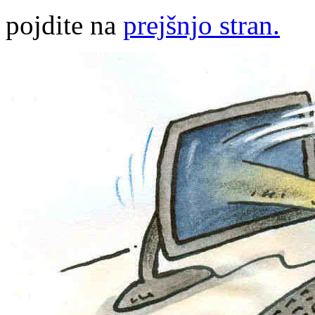
pojdite na
prejšnjo stran.