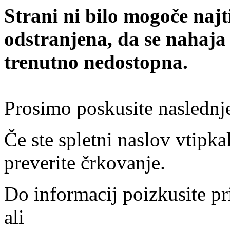
Strani ni bilo mogoče najt
odstranjena, da se nahaja
trenutno nedostopna.
Prosimo poskusite naslednj
Če ste spletni naslov vtipkal
preverite črkovanje.
Do informacij poizkusite pr
ali