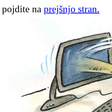
pojdite na
prejšnjo stran.