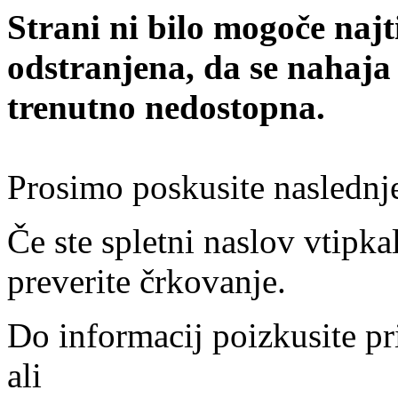
Strani ni bilo mogoče najt
odstranjena, da se nahaja
trenutno nedostopna.
Prosimo poskusite naslednj
Če ste spletni naslov vtipkal
preverite črkovanje.
Do informacij poizkusite pr
ali