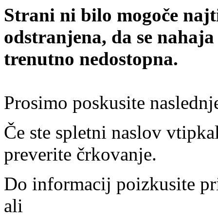
Strani ni bilo mogoče najt
odstranjena, da se nahaja
trenutno nedostopna.
Prosimo poskusite naslednj
Če ste spletni naslov vtipkal
preverite črkovanje.
Do informacij poizkusite pr
ali