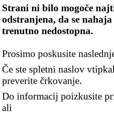
Strani ni bilo mogoče najt
odstranjena, da se nahaja
trenutno nedostopna.
Prosimo poskusite naslednj
Če ste spletni naslov vtipkal
preverite črkovanje.
Do informacij poizkusite pr
ali