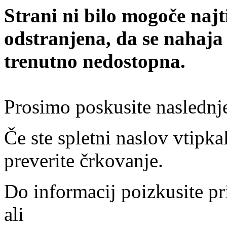
Strani ni bilo mogoče najt
odstranjena, da se nahaja
trenutno nedostopna.
Prosimo poskusite naslednj
Če ste spletni naslov vtipkal
preverite črkovanje.
Do informacij poizkusite pr
ali