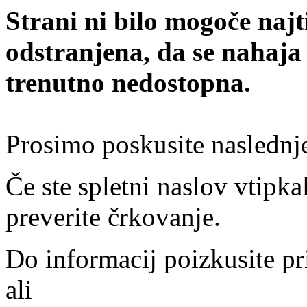
Strani ni bilo mogoče najt
odstranjena, da se nahaja
trenutno nedostopna.
Prosimo poskusite naslednj
Če ste spletni naslov vtipkal
preverite črkovanje.
Do informacij poizkusite pr
ali