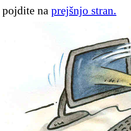
pojdite na
prejšnjo stran.