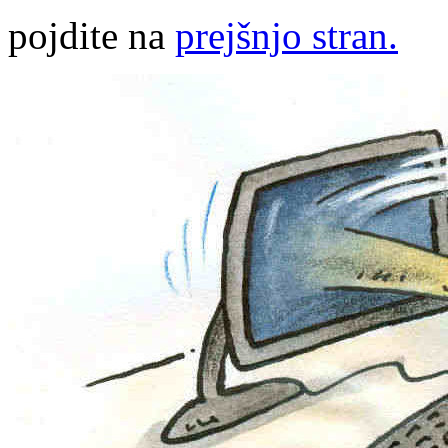
pojdite na
prejšnjo stran.