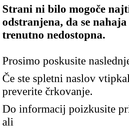
Strani ni bilo mogoče najt
odstranjena, da se nahaja
trenutno nedostopna.
Prosimo poskusite naslednj
Če ste spletni naslov vtipkal
preverite črkovanje.
Do informacij poizkusite pr
ali