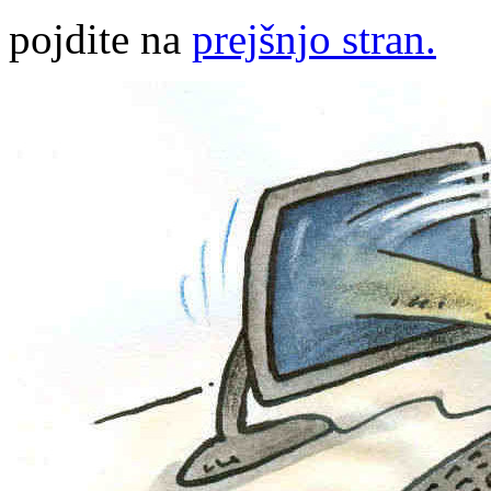
pojdite na
prejšnjo stran.