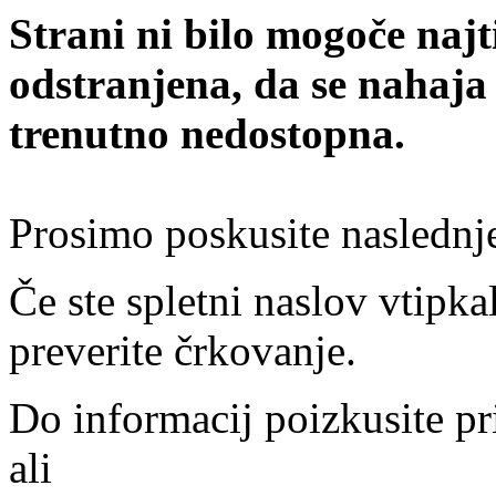
Strani ni bilo mogoče najt
odstranjena, da se nahaja
trenutno nedostopna.
Prosimo poskusite naslednj
Če ste spletni naslov vtipkal
preverite črkovanje.
Do informacij poizkusite pr
ali