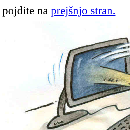
pojdite na
prejšnjo stran.