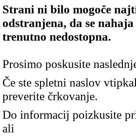
Strani ni bilo mogoče najt
odstranjena, da se nahaja
trenutno nedostopna.
Prosimo poskusite naslednj
Če ste spletni naslov vtipkal
preverite črkovanje.
Do informacij poizkusite pr
ali