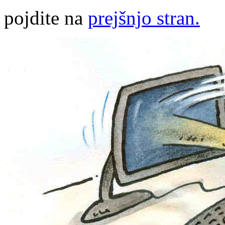
pojdite na
prejšnjo stran.