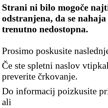
Strani ni bilo mogoče najt
odstranjena, da se nahaja
trenutno nedostopna.
Prosimo poskusite naslednj
Če ste spletni naslov vtipkal
preverite črkovanje.
Do informacij poizkusite pr
ali