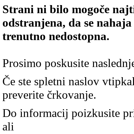
Strani ni bilo mogoče najt
odstranjena, da se nahaja
trenutno nedostopna.
Prosimo poskusite naslednj
Če ste spletni naslov vtipkal
preverite črkovanje.
Do informacij poizkusite pr
ali