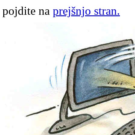
pojdite na
prejšnjo stran.