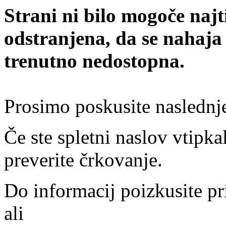
Strani ni bilo mogoče najt
odstranjena, da se nahaja
trenutno nedostopna.
Prosimo poskusite naslednj
Če ste spletni naslov vtipkal
preverite črkovanje.
Do informacij poizkusite pr
ali