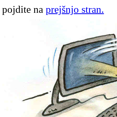
pojdite na
prejšnjo stran.