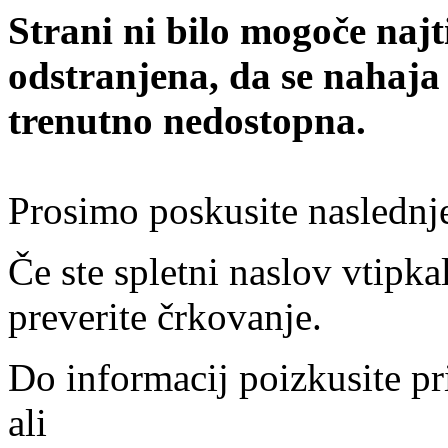
Strani ni bilo mogoče najt
odstranjena, da se nahaja
trenutno nedostopna.
Prosimo poskusite naslednj
Če ste spletni naslov vtipkal
preverite črkovanje.
Do informacij poizkusite pr
ali