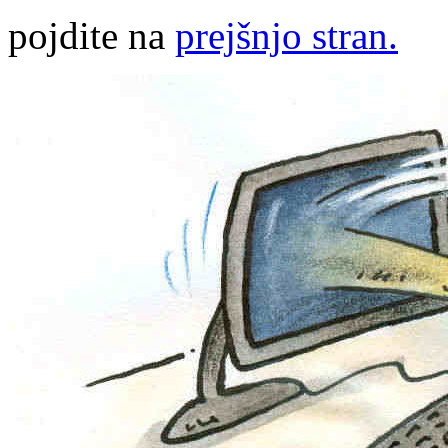
pojdite na
prejšnjo stran.