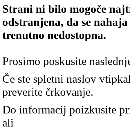
Strani ni bilo mogoče najt
odstranjena, da se nahaja
trenutno nedostopna.
Prosimo poskusite naslednj
Če ste spletni naslov vtipkal
preverite črkovanje.
Do informacij poizkusite pr
ali