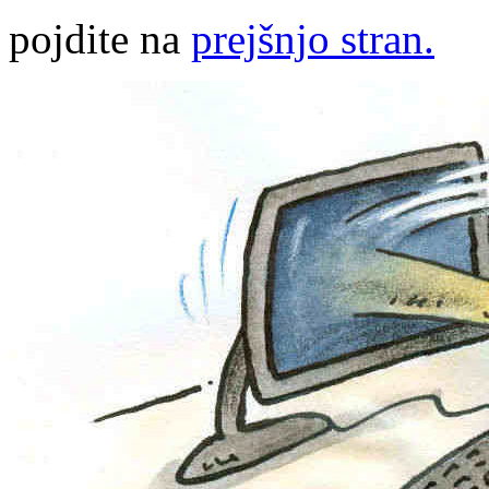
pojdite na
prejšnjo stran.