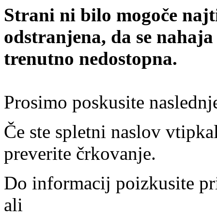
Strani ni bilo mogoče najt
odstranjena, da se nahaja
trenutno nedostopna.
Prosimo poskusite naslednj
Če ste spletni naslov vtipkal
preverite črkovanje.
Do informacij poizkusite pr
ali