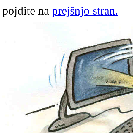
pojdite na
prejšnjo stran.