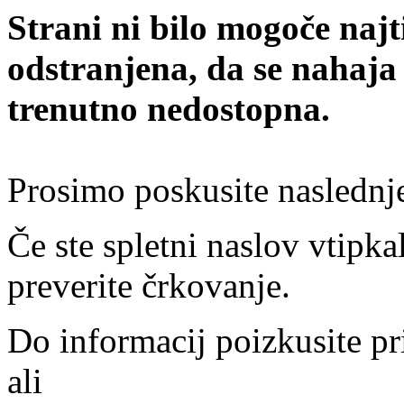
Strani ni bilo mogoče najt
odstranjena, da se nahaja
trenutno nedostopna.
Prosimo poskusite naslednj
Če ste spletni naslov vtipkal
preverite črkovanje.
Do informacij poizkusite pr
ali