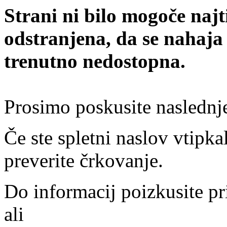
Strani ni bilo mogoče najt
odstranjena, da se nahaja
trenutno nedostopna.
Prosimo poskusite naslednj
Če ste spletni naslov vtipkal
preverite črkovanje.
Do informacij poizkusite pr
ali