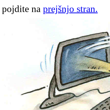
pojdite na
prejšnjo stran.