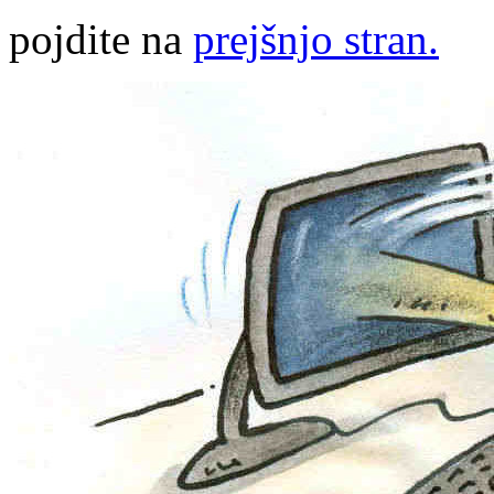
pojdite na
prejšnjo stran.