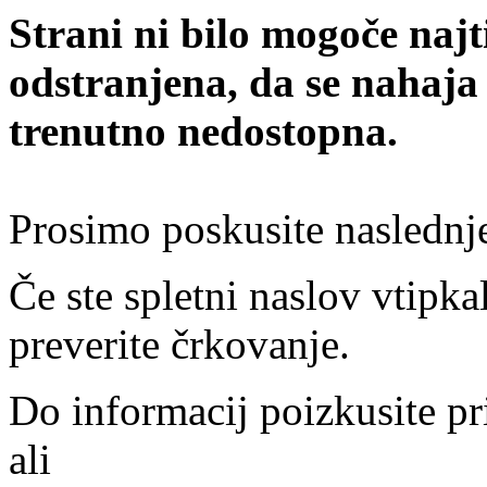
Strani ni bilo mogoče najt
odstranjena, da se nahaja
trenutno nedostopna.
Prosimo poskusite naslednj
Če ste spletni naslov vtipkal
preverite črkovanje.
Do informacij poizkusite pr
ali