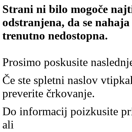
Strani ni bilo mogoče najt
odstranjena, da se nahaja
trenutno nedostopna.
Prosimo poskusite naslednj
Če ste spletni naslov vtipkal
preverite črkovanje.
Do informacij poizkusite pr
ali