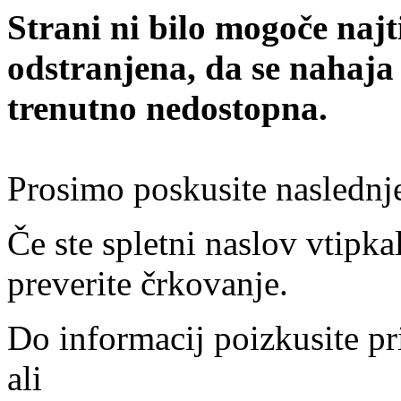
Strani ni bilo mogoče najt
odstranjena, da se nahaja
trenutno nedostopna.
Prosimo poskusite naslednj
Če ste spletni naslov vtipkal
preverite črkovanje.
Do informacij poizkusite pr
ali