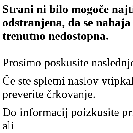
Strani ni bilo mogoče najt
odstranjena, da se nahaja
trenutno nedostopna.
Prosimo poskusite naslednj
Če ste spletni naslov vtipkal
preverite črkovanje.
Do informacij poizkusite pr
ali