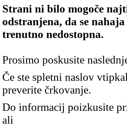
Strani ni bilo mogoče najt
odstranjena, da se nahaja
trenutno nedostopna.
Prosimo poskusite naslednj
Če ste spletni naslov vtipkal
preverite črkovanje.
Do informacij poizkusite pr
ali