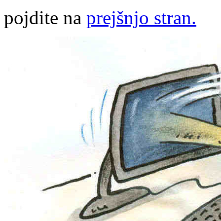
pojdite na
prejšnjo stran.