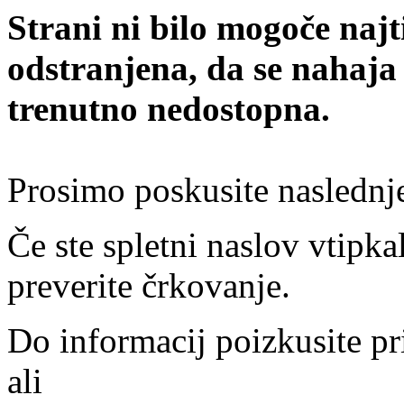
Strani ni bilo mogoče najt
odstranjena, da se nahaja
trenutno nedostopna.
Prosimo poskusite naslednj
Če ste spletni naslov vtipkal
preverite črkovanje.
Do informacij poizkusite pr
ali