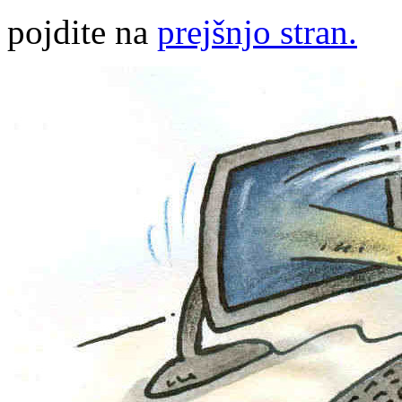
pojdite na
prejšnjo stran.