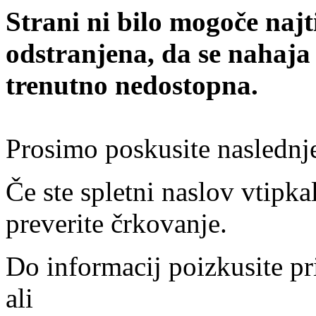
Strani ni bilo mogoče najt
odstranjena, da se nahaja
trenutno nedostopna.
Prosimo poskusite naslednj
Če ste spletni naslov vtipkal
preverite črkovanje.
Do informacij poizkusite pr
ali