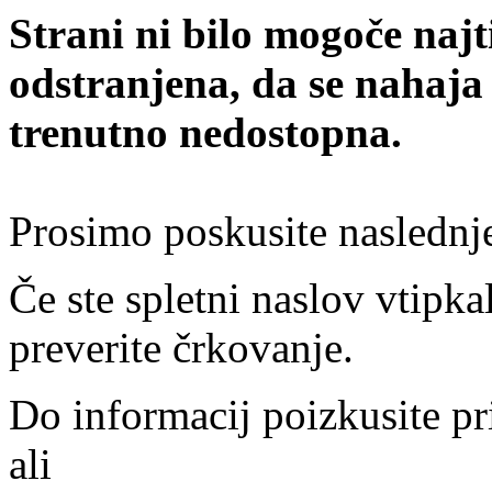
Strani ni bilo mogoče najt
odstranjena, da se nahaja
trenutno nedostopna.
Prosimo poskusite naslednj
Če ste spletni naslov vtipkal
preverite črkovanje.
Do informacij poizkusite pr
ali