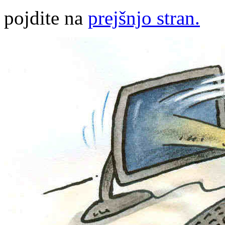
pojdite na
prejšnjo stran.