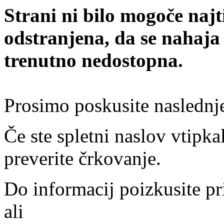
Strani ni bilo mogoče najt
odstranjena, da se nahaja
trenutno nedostopna.
Prosimo poskusite naslednj
Če ste spletni naslov vtipkal
preverite črkovanje.
Do informacij poizkusite pr
ali