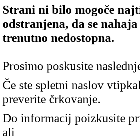
Strani ni bilo mogoče najt
odstranjena, da se nahaja
trenutno nedostopna.
Prosimo poskusite naslednj
Če ste spletni naslov vtipkal
preverite črkovanje.
Do informacij poizkusite pr
ali