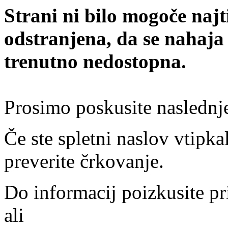
Strani ni bilo mogoče najt
odstranjena, da se nahaja
trenutno nedostopna.
Prosimo poskusite naslednj
Če ste spletni naslov vtipkal
preverite črkovanje.
Do informacij poizkusite pr
ali