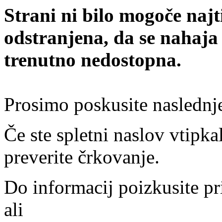
Strani ni bilo mogoče najt
odstranjena, da se nahaja
trenutno nedostopna.
Prosimo poskusite naslednj
Če ste spletni naslov vtipkal
preverite črkovanje.
Do informacij poizkusite pr
ali