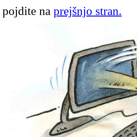
pojdite na
prejšnjo stran.