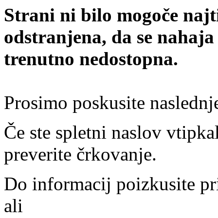
Strani ni bilo mogoče najt
odstranjena, da se nahaja
trenutno nedostopna.
Prosimo poskusite naslednj
Če ste spletni naslov vtipkal
preverite črkovanje.
Do informacij poizkusite pr
ali