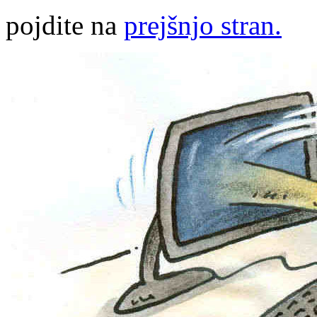
pojdite na
prejšnjo stran.