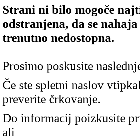
Strani ni bilo mogoče najt
odstranjena, da se nahaja
trenutno nedostopna.
Prosimo poskusite naslednj
Če ste spletni naslov vtipkal
preverite črkovanje.
Do informacij poizkusite pr
ali