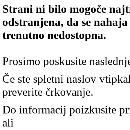
Strani ni bilo mogoče najt
odstranjena, da se nahaja
trenutno nedostopna.
Prosimo poskusite naslednj
Če ste spletni naslov vtipkal
preverite črkovanje.
Do informacij poizkusite pr
ali