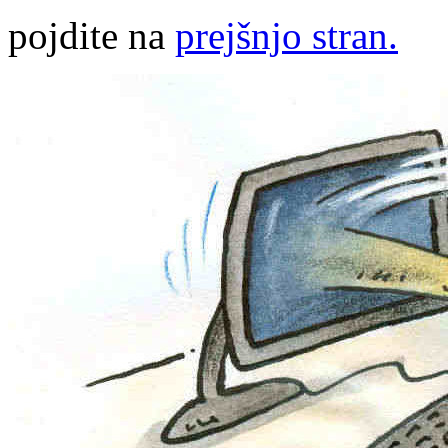
pojdite na
prejšnjo stran.