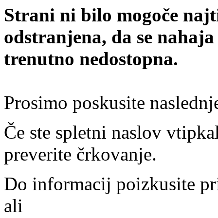
Strani ni bilo mogoče najt
odstranjena, da se nahaja
trenutno nedostopna.
Prosimo poskusite naslednj
Če ste spletni naslov vtipkal
preverite črkovanje.
Do informacij poizkusite pr
ali