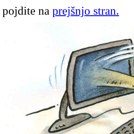
pojdite na
prejšnjo stran.