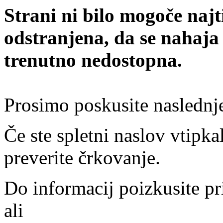
Strani ni bilo mogoče najt
odstranjena, da se nahaja
trenutno nedostopna.
Prosimo poskusite naslednj
Če ste spletni naslov vtipkal
preverite črkovanje.
Do informacij poizkusite pr
ali