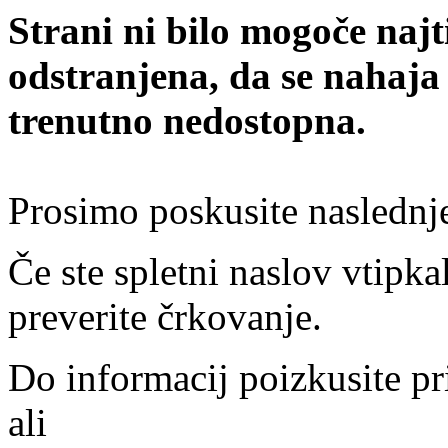
Strani ni bilo mogoče najt
odstranjena, da se nahaja
trenutno nedostopna.
Prosimo poskusite naslednj
Če ste spletni naslov vtipkal
preverite črkovanje.
Do informacij poizkusite pr
ali