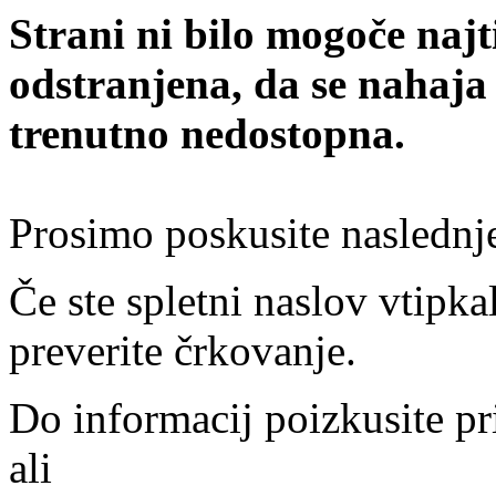
Strani ni bilo mogoče najt
odstranjena, da se nahaja
trenutno nedostopna.
Prosimo poskusite naslednj
Če ste spletni naslov vtipkal
preverite črkovanje.
Do informacij poizkusite pr
ali