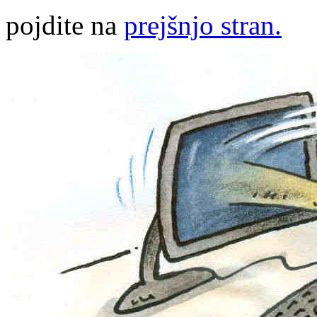
pojdite na
prejšnjo stran.