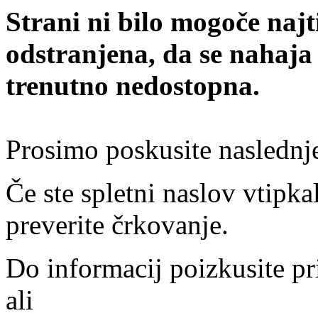
Strani ni bilo mogoče najt
odstranjena, da se nahaja
trenutno nedostopna.
Prosimo poskusite naslednj
Če ste spletni naslov vtipkal
preverite črkovanje.
Do informacij poizkusite pr
ali