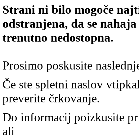
Strani ni bilo mogoče najt
odstranjena, da se nahaja
trenutno nedostopna.
Prosimo poskusite naslednj
Če ste spletni naslov vtipkal
preverite črkovanje.
Do informacij poizkusite pr
ali