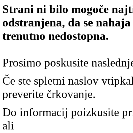
Strani ni bilo mogoče najt
odstranjena, da se nahaja
trenutno nedostopna.
Prosimo poskusite naslednj
Če ste spletni naslov vtipkal
preverite črkovanje.
Do informacij poizkusite pr
ali