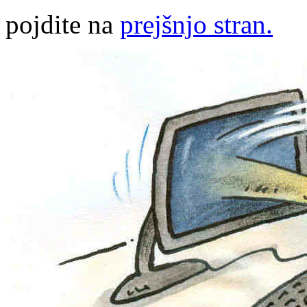
pojdite na
prejšnjo stran.