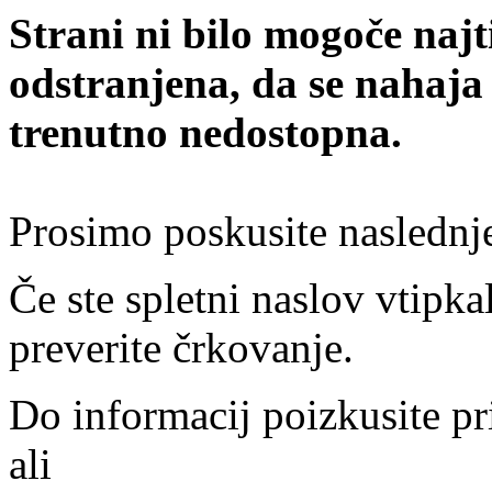
Strani ni bilo mogoče najt
odstranjena, da se nahaja
trenutno nedostopna.
Prosimo poskusite naslednj
Če ste spletni naslov vtipkal
preverite črkovanje.
Do informacij poizkusite pr
ali