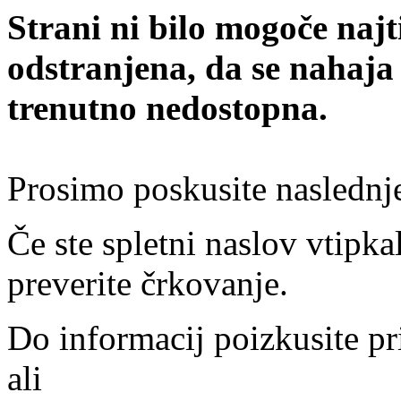
Strani ni bilo mogoče najt
odstranjena, da se nahaja
trenutno nedostopna.
Prosimo poskusite naslednj
Če ste spletni naslov vtipkal
preverite črkovanje.
Do informacij poizkusite pr
ali