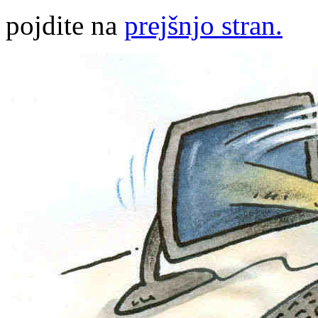
pojdite na
prejšnjo stran.