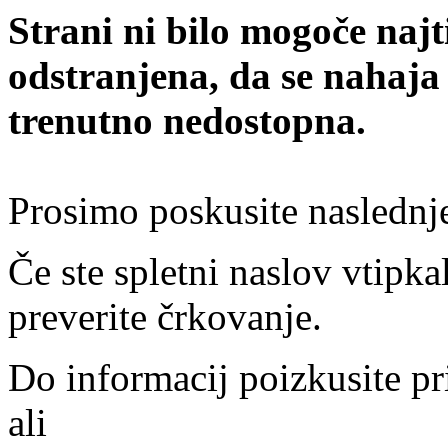
Strani ni bilo mogoče najt
odstranjena, da se nahaja
trenutno nedostopna.
Prosimo poskusite naslednj
Če ste spletni naslov vtipkal
preverite črkovanje.
Do informacij poizkusite pr
ali