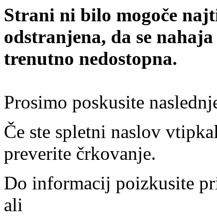
Strani ni bilo mogoče najt
odstranjena, da se nahaja
trenutno nedostopna.
Prosimo poskusite naslednj
Če ste spletni naslov vtipkal
preverite črkovanje.
Do informacij poizkusite pr
ali